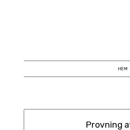
Hoppa
till
innehåll
HEM
Provning 