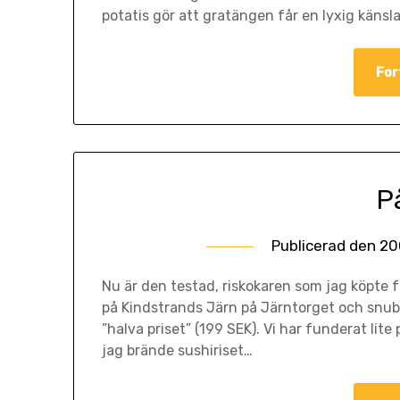
potatis gör att gratängen får en lyxig känsla
For
P
Publicerad den
20
Nu är den testad, riskokaren som jag köpte f
på Kindstrands Järn på Järntorget och snubb
”halva priset” (199 SEK). Vi har funderat lit
jag brände sushiriset…