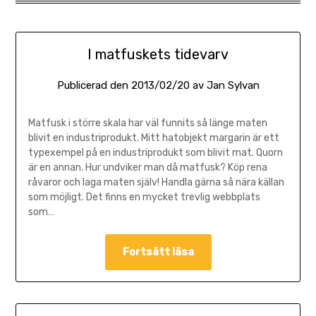
I matfuskets tidevarv
Publicerad den
2013/02/20
av
Jan Sylvan
Matfusk i större skala har väl funnits så länge maten
blivit en industriprodukt. Mitt hatobjekt margarin är ett
typexempel på en industriprodukt som blivit mat. Quorn
är en annan. Hur undviker man då matfusk? Köp rena
råvaror och laga maten själv! Handla gärna så nära källan
som möjligt. Det finns en mycket trevlig webbplats
som…
Fortsätt läsa