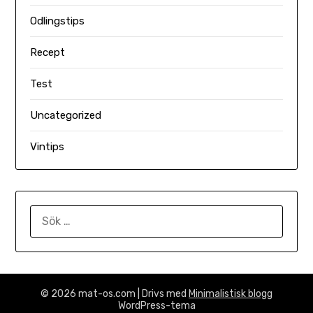
Odlingstips
Recept
Test
Uncategorized
Vintips
SÖK
EFTER:
© 2026 mat-os.com
| Drivs med
Minimalistisk blogg
WordPress-tema