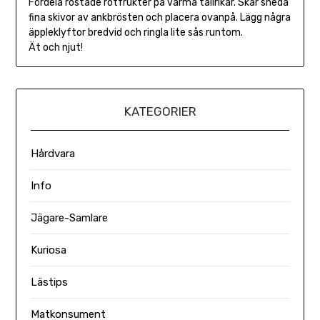
Fördela rostade rotfrukter på varma tallrikar. Skär sneda
fina skivor av ankbrösten och placera ovanpå. Lägg några
äppleklyftor bredvid och ringla lite sås runtom.
Ät och njut!
KATEGORIER
Hårdvara
Info
Jägare-Samlare
Kuriosa
Lästips
Matkonsument