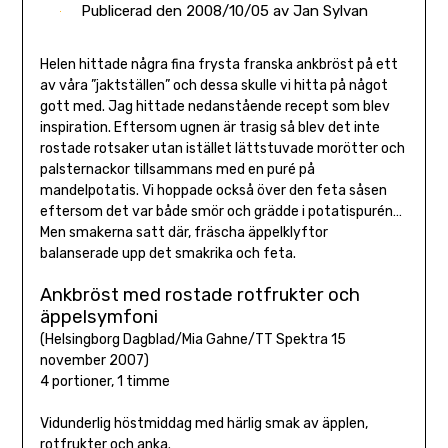
Publicerad den
2008/10/05
av
Jan Sylvan
Helen hittade några fina frysta franska ankbröst på ett
av våra ”jaktställen” och dessa skulle vi hitta på något
gott med. Jag hittade nedanstående recept som blev
inspiration. Eftersom ugnen är trasig så blev det inte
rostade rotsaker utan istället lättstuvade morötter och
palsternackor tillsammans med en puré på
mandelpotatis. Vi hoppade också över den feta såsen
eftersom det var både smör och grädde i potatispurén…
Men smakerna satt där, fräscha äppelklyftor
balanserade upp det smakrika och feta.
Ankbröst med rostade rotfrukter och
äppelsymfoni
(Helsingborg Dagblad/Mia Gahne/TT Spektra 15
november 2007)
4 portioner, 1 timme
Vidunderlig höstmiddag med härlig smak av äpplen,
rotfrukter och anka.