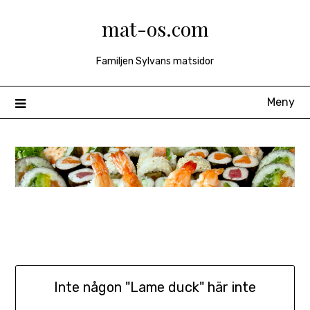
Hoppa
mat-os.com
till
innehåll
Familjen Sylvans matsidor
Meny
Inte någon "Lame duck" här inte