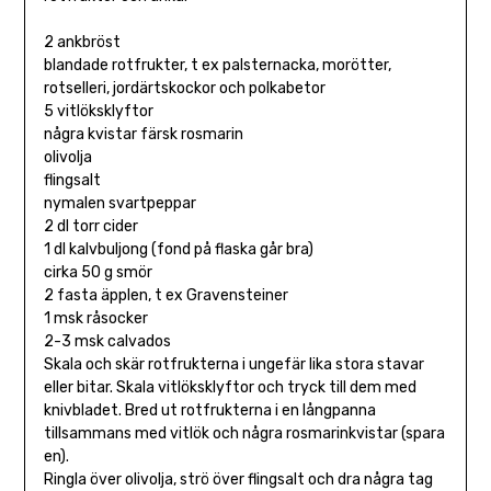
2 ankbröst
blandade rotfrukter, t ex palsternacka, morötter,
rotselleri, jordärtskockor och polkabetor
5 vitlöksklyftor
några kvistar färsk rosmarin
olivolja
flingsalt
nymalen svartpeppar
2 dl torr cider
1 dl kalvbuljong (fond på flaska går bra)
cirka 50 g smör
2 fasta äpplen, t ex Gravensteiner
1 msk råsocker
2-3 msk calvados
Skala och skär rotfrukterna i ungefär lika stora stavar
eller bitar. Skala vitlöksklyftor och tryck till dem med
knivbladet. Bred ut rotfrukterna i en långpanna
tillsammans med vitlök och några rosmarinkvistar (spara
en).
Ringla över olivolja, strö över flingsalt och dra några tag