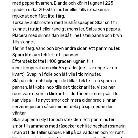
med pepparkvarnen. Blanda och kör in i ugnen i 225
grader i cirka 20-30 minuter eller tills rotsakerna
mjuknat och fått lite färg.
Torka av ankbrösten med hushållspapper. Skär snitt i
skinnet i rutigt eller randigt mönster. Salta och peppra.
Placera med skinnsidan nedåt i het stekpanna och bryn
tills skinnet
får fin färg. Vänd och bryn andra sidan ett par minuter.
Spara lite av stekfettet i pannan.
Efterstek köttet i 100 grader i ugnen tills
innertemperaturen blir 55 grader (det tar ungefär en
kvart). Svep in i folie och låt vila i tio minuter.
Slå på cider och buljong i det lilla stekfett du sparat i
pannan, låt koka ihop tills det tjocknar lite. Vispa ner
rumsvarmt smör i klickar tills du får en simmig sås. Du
kan vispa i lite nytt smör och mera cider precis innan
serveringen om såsen hinner dela på sig medan den
väntar.
Skär äpplena i klyftor och stek dem ett par minuter i
smör tillsammans med råsocker och lite hackad rosmarin
utan att de faller sönder. Häll på calvadosen och rör runt.