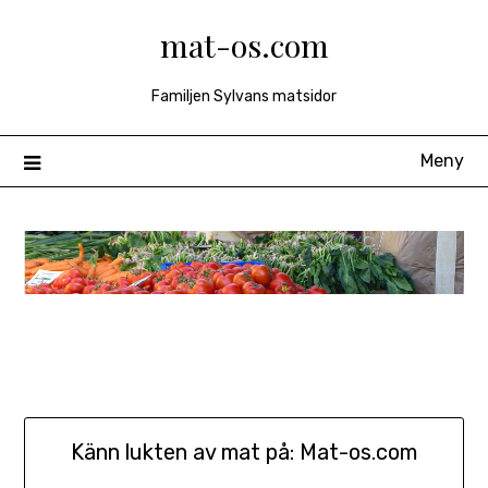
Hoppa
mat-os.com
till
innehåll
Familjen Sylvans matsidor
Meny
Känn lukten av mat på: Mat-os.com