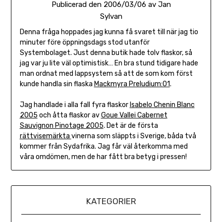
Publicerad den
2006/03/06
av
Jan
Sylvan
Denna fråga hoppades jag kunna få svaret till när jag tio
minuter före öppningsdags stod utanför
Systembolaget. Just denna butik hade tolv flaskor, så
jag var ju lite väl optimistisk… En bra stund tidigare hade
man ordnat med lappsystem så att de som kom först
kunde handla sin flaska
Mackmyra Preludium:01
.
Jag handlade i alla fall fyra flaskor
Isabelo Chenin Blanc
2005
och åtta flaskor av
Goue Vallei Cabernet
Sauvignon Pinotage 2005
. Det är de första
rättvisemärkta
vinerna som släppts i Sverige, båda två
kommer från Sydafrika. Jag får väl återkomma med
våra omdömen, men de har fått bra betyg i pressen!
KATEGORIER