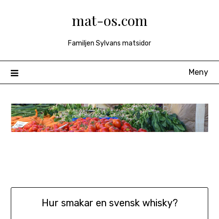
Hoppa
mat-os.com
till
innehåll
Familjen Sylvans matsidor
Meny
Hur smakar en svensk whisky?