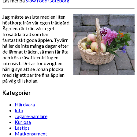
Läs mer på
Slow Food Göteborg
Jag måste avsluta med en liten
höstkorg från vår egen trädgård.
Äpplena är från vårt eget
frösådda träd som har
fantastiskt goda äpplen. Tyvärr
håller de inte många dagar efter
de lämnat träden, så man får äta
och köra råsaftcentrifugen
intensivt. Det är för övrigt en
härlig syn att se Johan plocka
med sig ett par tre fina äpplen
på väg till skolan.
Kategorier
Hårdvara
Info
Jägare-Samlare
Kuriosa
Lästips
Matkonsument