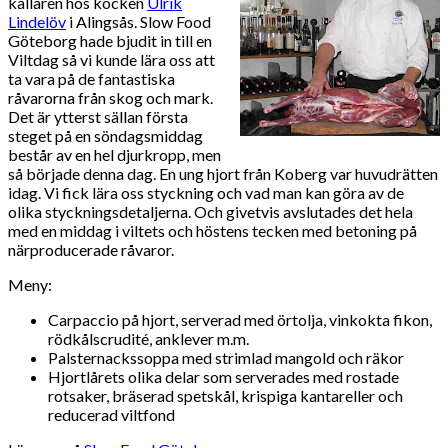
källaren hos kocken
Ulrik
Lindelöv
i Alingsås. Slow Food
Göteborg hade bjudit in till en
Viltdag så vi kunde lära oss att
ta vara på de fantastiska
råvarorna från skog och mark.
Det är ytterst sällan första
steget på en söndagsmiddag
består av en hel djurkropp, men
så började denna dag. En ung hjort från Koberg var huvudrätten
idag. Vi fick lära oss styckning och vad man kan göra av de
olika styckningsdetaljerna. Och givetvis avslutades det hela
med en middag i viltets och höstens tecken med betoning på
närproducerade råvaror.
Meny:
Carpaccio på hjort, serverad med örtolja, vinkokta fikon,
rödkålscrudité, anklever m.m.
Palsternackssoppa med strimlad mangold och räkor
Hjortlårets olika delar som serverades med rostade
rotsaker, bräserad spetskål, krispiga kantareller och
reducerad viltfond