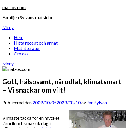
Hoppa
mat-os.com
till
Familjen Sylvans matsidor
innehåll
Meny
Hem
Hitta recept och annat
Matlitteratur
Om oss
Meny
Gott, hälsosamt, närodlat, klimatsmart
– Vi snackar om vilt!
Publicerad den
2009/10/05
2023/08/10
av
Jan Sylvan
Vi måste tacka för en mycket
lärorik och smakrik dag i