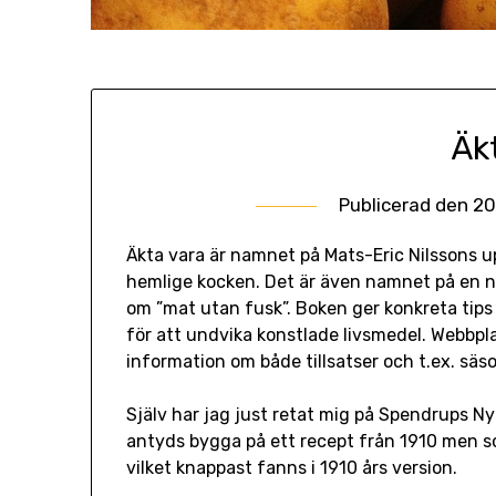
Äk
Publicerad den
20
Äkta vara är namnet på Mats-Eric Nilssons up
hemlige kocken. Det är även namnet på en 
om ”mat utan fusk”. Boken ger konkreta tip
för att undvika konstlade livsmedel. Webbplat
information om både tillsatser och t.ex. sä
Själv har jag just retat mig på Spendrups 
antyds bygga på ett recept från 1910 men so
vilket knappast fanns i 1910 års version.