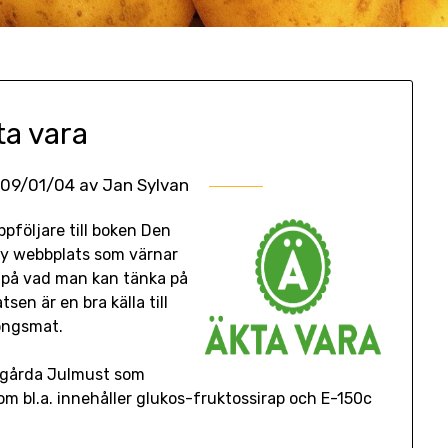
ta vara
09/01/04
av
Jan Sylvan
pföljare till boken Den
ny webbplats som värnar
s på vad man kan tänka på
sen är en bra källa till
songsmat.
Nygårda Julmust som
m bl.a. innehåller glukos-fruktossirap och E-150c