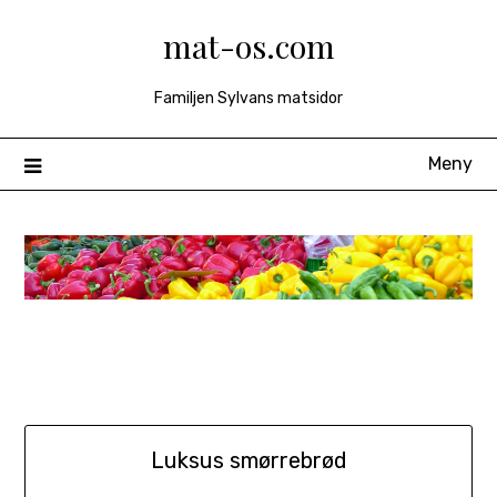
Hoppa
mat-os.com
till
innehåll
Familjen Sylvans matsidor
Meny
Luksus smørrebrød