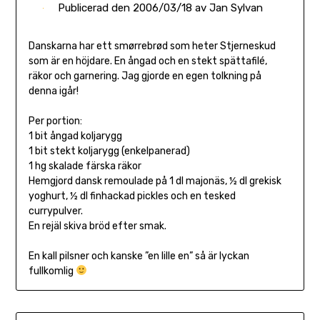
Publicerad den
2006/03/18
av
Jan Sylvan
Danskarna har ett smørrebrød som heter Stjerneskud
som är en höjdare. En ångad och en stekt spättafilé,
räkor och garnering. Jag gjorde en egen tolkning på
denna igår!
Per portion:
1 bit ångad koljarygg
1 bit stekt koljarygg (enkelpanerad)
1 hg skalade färska räkor
Hemgjord dansk remoulade på 1 dl majonäs, ½ dl grekisk
yoghurt, ½ dl finhackad pickles och en tesked
currypulver.
En rejäl skiva bröd efter smak.
En kall pilsner och kanske ”en lille en” så är lyckan
fullkomlig