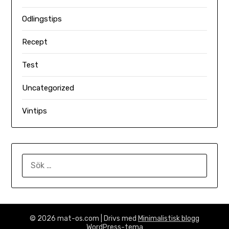
Odlingstips
Recept
Test
Uncategorized
Vintips
SÖK
EFTER:
© 2026 mat-os.com
| Drivs med
Minimalistisk blogg
WordPress-tema