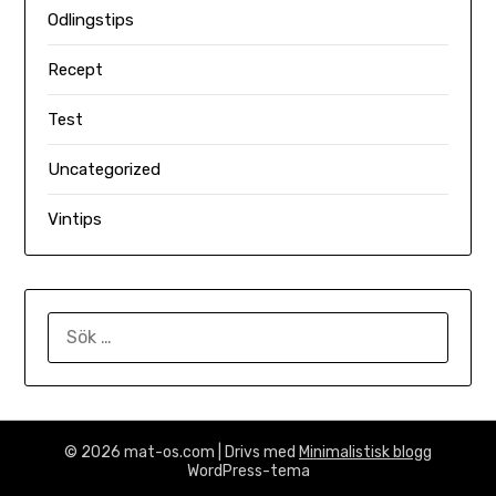
Odlingstips
Recept
Test
Uncategorized
Vintips
SÖK
EFTER:
© 2026 mat-os.com
| Drivs med
Minimalistisk blogg
WordPress-tema