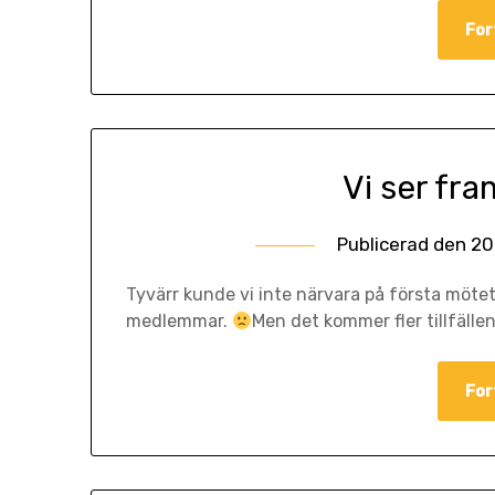
For
Vi ser fr
Publicerad den
20
Tyvärr kunde vi inte närvara på första möte
medlemmar.
Men det kommer fler tillfäll
For