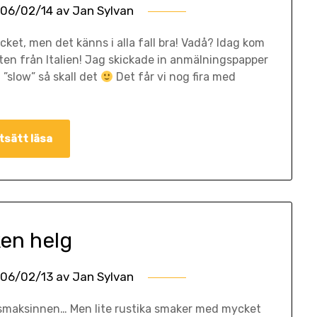
06/02/14
av
Jan Sylvan
ket, men det känns i alla fall bra! Vadå? Idag kom
en från Italien! Jag skickade in anmälningspapper
 ”slow” så skall det
Det får vi nog fira med
tsätt läsa
ken helg
06/02/13
av
Jan Sylvan
 smaksinnen… Men lite rustika smaker med mycket