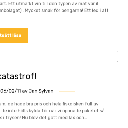
art. Ett utmärkt vin till den typen av mat var il
mbolaget) . Mycket smak för pengarna! Ett led i att
tsätt läsa
katastrof!
06/02/11
av
Jan Sylvan
, de hade bra pris och hela fiskdisken full av
t de inte hölls kylda för när vi öppnade paketet så
ax i frysen! Nu blev det gott med lax och…