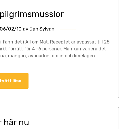
 pilgrimsmusslor
06/02/10
av
Jan Sylvan
 fann det i All om Mat. Receptet är avpassat till 25
t förrätt för 4 -6 personer. Man kan variera det
rna, mangon, avocadon, chilin och limelagen
tsätt läsa
r här nu