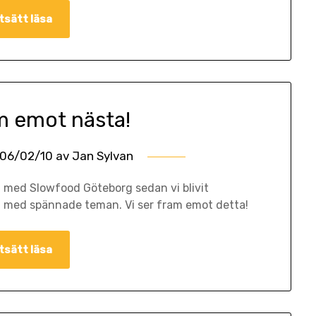
tsätt läsa
am emot nästa!
06/02/10
av
Jan Sylvan
t med Slowfood Göteborg sedan vi blivit
en med spännade teman. Vi ser fram emot detta!
tsätt läsa