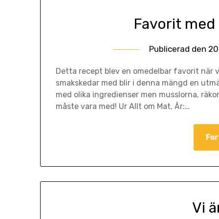
Favorit med
Publicerad den
20
Detta recept blev en omedelbar favorit när vi
smakskedar med blir i denna mängd en utmärk
med olika ingredienser men musslorna, räko
måste vara med! Ur Allt om Mat, År:…
For
Vi ä