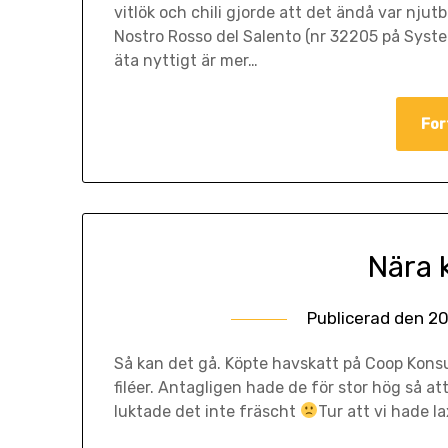
vitlök och chili gjorde att det ändå var njutb
Nostro Rosso del Salento (nr 32205 på Syste
äta nyttigt är mer…
For
Nära 
Publicerad den
20
Så kan det gå. Köpte havskatt på Coop Konsum
filéer. Antagligen hade de för stor hög så at
luktade det inte fräscht
Tur att vi hade l