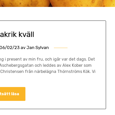
krik kväll
06/02/23
av
Jan Sylvan
ng i present av min fru, och igår var det dags. Det
 Aschebergsgatan och leddes av Alex Kober som
Christensen från närbelägna Thörnströms Kök. Vi
tsätt läsa