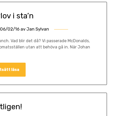
lov i sta’n
06/02/16
av
Jan Sylvan
 lunch. Vad blir det då? Vi passerade McDonalds,
bbmatsställen utan att behöva gå in. När Johan
tsätt läsa
tligen!