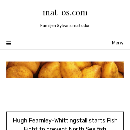
Hoppa
mat-os.com
till
innehåll
Familjen Sylvans matsidor
Meny
Hugh Fearnley-Whittingstall starts Fish
Fight to prevent North Sea fish