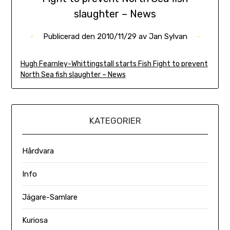
slaughter – News
Publicerad den
2010/11/29
av
Jan Sylvan
Hugh Fearnley-Whittingstall starts Fish Fight to prevent
North Sea fish slaughter – News
KATEGORIER
Hårdvara
Info
Jägare-Samlare
Kuriosa